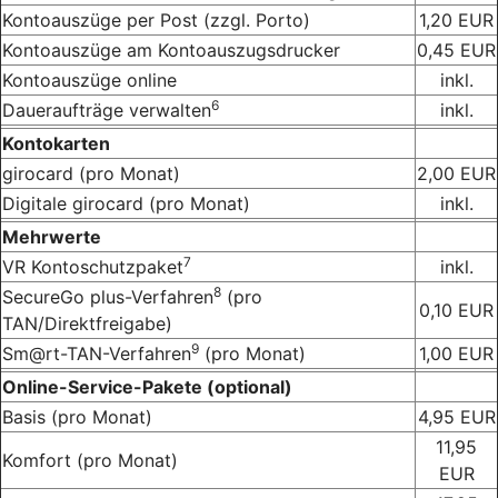
Kontoauszüge per Post (zzgl. Porto)
1,20 EUR
Kontoauszüge am Kontoauszugsdrucker
0,45 EUR
Kontoauszüge online
inkl.
6
Daueraufträge verwalten
inkl.
Kontokarten
girocard (pro Monat)
2,00 EUR
Digitale girocard (pro Monat)
inkl.
Mehrwerte
7
VR Kontoschutzpaket
inkl.
8
SecureGo plus-Verfahren
(pro
0,10 EUR
TAN/Direktfreigabe)
9
Sm@rt-TAN-Verfahren
(pro Monat)
1,00 EUR
Online-Service-Pakete (optional)
Basis (pro Monat)
4,95 EUR
11,95
Komfort (pro Monat)
EUR