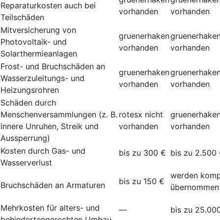
Reparaturkosten auch bei
vorhanden
vorhanden
Teilschäden
Mitversicherung von
gruenerhaken
gruenerhake
Photovoltaik- und
vorhanden
vorhanden
Solarthermieanlagen
Frost- und Bruchschäden an
gruenerhaken
gruenerhake
Wasserzuleitungs- und
vorhanden
vorhanden
Heizungsrohren
Schäden durch
Menschenversammlungen (z. B.
rotesx
nicht
gruenerhake
innere Unruhen, Streik und
vorhanden
vorhanden
Aussperrung)
Kosten durch Gas- und
bis zu 300 €
bis zu 2.500
Wasserverlust
werden komp
bis zu 150 €
Bruchschäden an Armaturen
übernommen
Mehrkosten für alters- und
—
bis zu 25.00
behindertengerechten Umbau