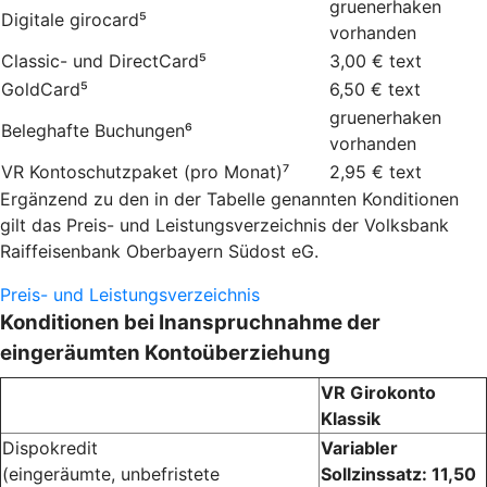
gruenerhaken
Digitale girocard⁵
vorhanden
Classic- und DirectCard⁵
3,00 €
text
GoldCard⁵
6,50 €
text
gruenerhaken
Beleghafte Buchungen⁶
vorhanden
VR Kontoschutzpaket (pro Monat)⁷
2,95 €
text
Ergänzend zu den in der Tabelle genannten Konditionen
gilt das Preis- und Leistungsverzeichnis der Volksbank
Raiffeisenbank Oberbayern Südost eG.
Preis- und Leistungsverzeichnis
Konditionen bei Inanspruchnahme der
eingeräumten Kontoüberziehung
VR Girokonto
Klassik
Dispokredit
Variabler
(eingeräumte, unbefristete
Sollzinssatz: 11,50