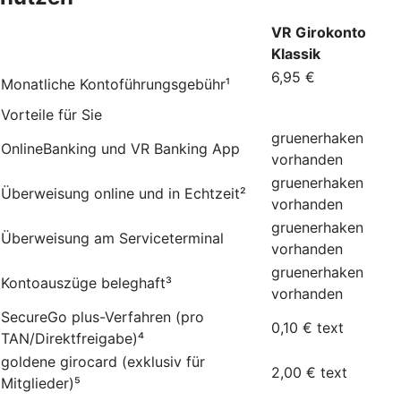
VR Girokonto
Klassik
6,95 €
Monatliche Kontoführungsgebühr¹
Vorteile für Sie
gruenerhaken
OnlineBanking und VR Banking App
vorhanden
gruenerhaken
Überweisung online und in Echtzeit²
vorhanden
gruenerhaken
Überweisung am Serviceterminal
vorhanden
gruenerhaken
Kontoauszüge beleghaft³
vorhanden
SecureGo plus-Verfahren (pro
0,10 €
text
TAN/Direktfreigabe)⁴
goldene girocard (exklusiv für
2,00 €
text
Mitglieder)⁵