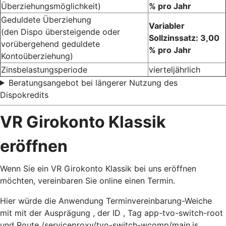
Überziehungsmöglichkeit)
% pro Jahr
Geduldete Überziehung
Variabler
(den Dispo übersteigende oder
Sollzinssatz: 3,00
vorübergehend geduldete
% pro Jahr
Kontoüberziehung)
Zinsbelastungsperiode
vierteljährlich
Beratungsangebot bei längerer Nutzung des
Dispokredits
VR Girokonto Klassik
eröffnen
Wenn Sie ein VR Girokonto Klassik bei uns eröffnen
möchten, vereinbaren Sie online einen Termin.
Hier würde die Anwendung Terminvereinbarung-Weiche
mit mit der Ausprägung , der ID , Tag app-tvo-switch-root
und Route /serviceproxy/tvo-switch-wcomp/main.js