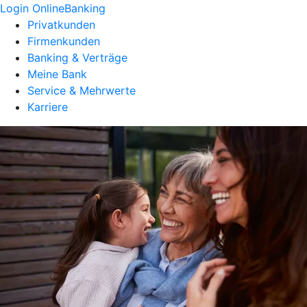
Login OnlineBanking
Privatkunden
Firmenkunden
Banking & Verträge
Meine Bank
Service & Mehrwerte
Karriere